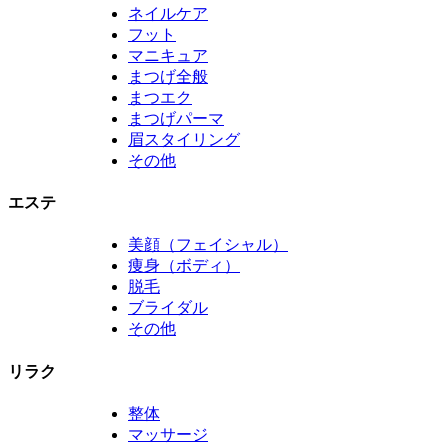
ネイルケア
フット
マニキュア
まつげ全般
まつエク
まつげパーマ
眉スタイリング
その他
エステ
美顔（フェイシャル）
痩身（ボディ）
脱毛
ブライダル
その他
リラク
整体
マッサージ