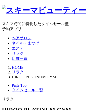
スキマ時間に特化したタイムセール型
予約アプリ
ヘアサロン
ネイル・まつげ
エステ
リラク
店舗一覧
HOME
リラク
HIROO PLATINUM GYM
Page Top
タイムセール一覧
リラク
HIROO PLATINUM GYM