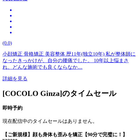
(0.0)
小顔矯正 骨格矯正 美容整体 歴11年(独立10年) 私が整体師に
なったきっかけが、自分の腰痛でした。 10年以上悩まさ
れ、どんな施術でも良くならなか…
詳細を見る
[COCOLO Ginza]のタイムセール
即時予約
現在配信中のタイムセールはありません。
【ご新規様】顔も身体も歪みを矯正【90分で完璧に！】